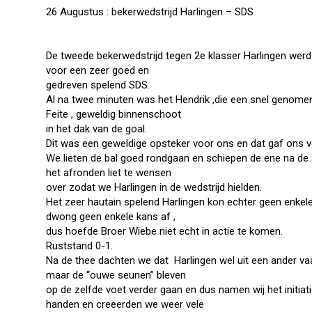
26 Augustus : bekerwedstrijd Harlingen – SDS
De tweede bekerwedstrijd tegen 2e klasser Harlingen wer
voor een zeer goed en
gedreven spelend SDS.
Al na twee minuten was het Hendrik ,die een snel genomen 
Feite , geweldig binnenschoot
in het dak van de goal.
Dit was een geweldige opsteker voor ons en dat gaf ons v
We lieten de bal goed rondgaan en schiepen de ene na de 
het afronden liet te wensen
over zodat we Harlingen in de wedstrijd hielden.
Het zeer hautain spelend Harlingen kon echter geen enkel
dwong geen enkele kans af ,
dus hoefde Broer Wiebe niet echt in actie te komen.
Ruststand 0-1.
Na de thee dachten we dat Harlingen wel uit een ander vaa
maar de “ouwe seunen” bleven
op de zelfde voet verder gaan en dus namen wij het initia
handen en creeerden we weer vele