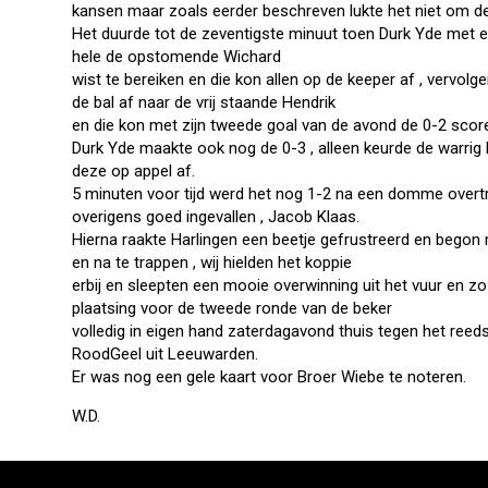
kansen maar zoals eerder beschreven lukte het niet om dez
Het duurde tot de zeventigste minuut toen Durk Yde met 
hele de opstomende Wichard
wist te bereiken en die kon allen op de keeper af , vervolg
de bal af naar de vrij staande Hendrik
en die kon met zijn tweede goal van de avond de 0-2 scor
Durk Yde maakte ook nog de 0-3 , alleen keurde de warrig 
deze op appel af.
5 minuten voor tijd werd het nog 1-2 na een domme overtr
overigens goed ingevallen , Jacob Klaas.
Hierna raakte Harlingen een beetje gefrustreerd en begon 
en na te trappen , wij hielden het koppie
erbij en sleepten een mooie overwinning uit het vuur en z
plaatsing voor de tweede ronde van de beker
volledig in eigen hand zaterdagavond thuis tegen het reed
RoodGeel uit Leeuwarden.
Er was nog een gele kaart voor Broer Wiebe te noteren.
W.D.