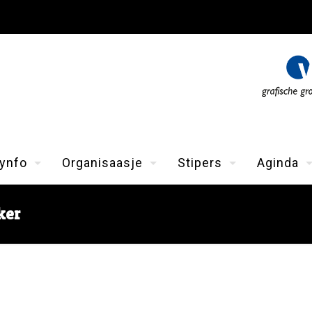
ynfo
Organisaasje
Stipers
Aginda
ker