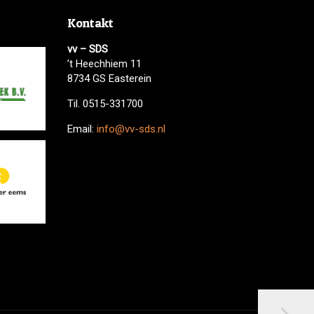
Kontakt
vv – SDS
’t Heechhiem 11
8734 GS Easterein
Til. 0515-331700
Email:
info@vv-sds.nl