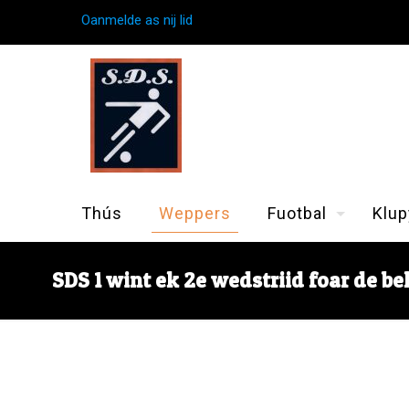
Oanmelde as nij lid
Thús
Weppers
Fuotbal
Klup
SDS 1 wint ek 2e wedstriid foar de be