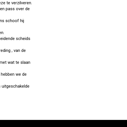
e te verzilveren.
een pass over de
ens schoof hij
en.
leidende scheids
eding , van de
met wat te slaan
o hebben we de
s uitgeschakelde