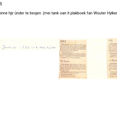
d)
binne hjir ûnder te besjen. (mei tank oan it plakboek fan Wouter Hylk