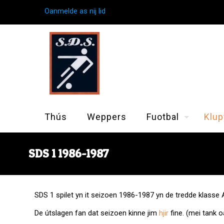
Oanmelde as nij lid
Thús
Weppers
Fuotbal
Klup
SDS 1 1986-1987
SDS 1 spilet yn it seizoen 1986-1987 yn de tredde klasse 
De útslagen fan dat seizoen kinne jim
hjir
fine. (mei tank 