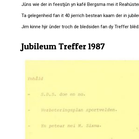
Jûns wie der in feestjûn yn kafé Bergsma mei it Reahúst
Ta gelegenheid fan it 40 jierrich bestean kaam der in jubil
Jim kinne hjir ûnder troch de bledsiden fan dy Treffer blêd
Jubileum Treffer 1987