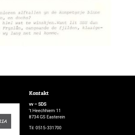
Kontakt
vv – SDS
’t Heechhiem 11
8734 GS Easterein
Til. 0515-331700