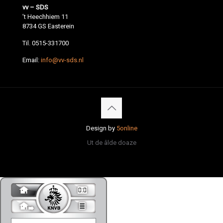
vv – SDS
’t Heechhiem 11
8734 GS Easterein
Til. 0515-331700
Email:
info@vv-sds.nl
Design by
5online
Ut de âlde doaze