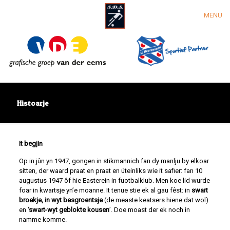
MENU
Histoarje
It begjin
Op in jûn yn 1947, gongen in stikmannich fan dy manlju by elkoar
sitten, der waard praat en praat en úteinliks wie it safier: fan 10
augustus 1947 ôf hie Easterein in fuotbalklub. Men koe lid wurde
foar in kwartsje yn’e moanne. It tenue stie ek al gau fêst: in
swart
broekje, in wyt besgroentsje
(de measte keatsers hiene dat wol)
en
‘swart-wyt geblokte kousen
’. Doe moast der ek noch in
namme komme.