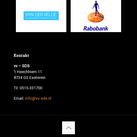
Kontakt
vv – SDS
’t Heechhiem 11
8734 GS Easterein
Til. 0515-331700
Email:
info@vv-sds.nl