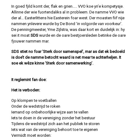
In goed fjild komt der, flak en grien….. VVO koe yn’e kompetysje.
Allinne der wie fuortendaliks al in probleem. De namme VVO wie
der al… Easterlittens hie Easterein foar west. Der moasten fiif nije
nammen ynlevere wurde by De Bond ‘in volgorde van voorkeur’.
De penningmeester, Yme Zijlstra, was daar kort en duidelijk in: hy
sei it moat
SDS
wurde en de oare bestjoersleden betinke de oare
fjouwer nammen mar.
SDS stiet no foar ‘Sterk door samenspel’, mar as dat ek bedoeld
is doe’t de namme betocht waard is net mear te achterheljen. It
soe ek wêze kinne ‘Sterk door samenwerking’.
It reglemint fan doe:
Het is verboden:
Op klompen te voetballen
Onder de wedstrijd te roken
Iemand op onbehoorlijke wijze aan te vallen
Iets te doen in de vereniging zonder het bestuur
Tijdens de wedstrijd zich aan het publiek te storen
Iets wat van de vereniging behoort toe te eigenen
Vermijdt moet worden: