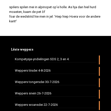
spilers spilen mei in alpinopet op’e holle. As hja dan hiel hurd
moasten, kaam de pet ôf
foar de wedstriid hie men in jel: ‘Hiep hiep Hoera voor de andere
kant!’
Lêste weppers
Kompetysje-yndielingen SDS 2, 3 en 4.
Weppers tiisdei 4-8-2026
Weppers tongersdei 30-7-2026
Weppers snein 26-7-2026
Weppers woansdei 22-7-2026