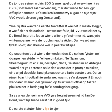
De jonges seinen wolris SDO (samenspel doet overwinnen) as
OZO (Oosterend zal overwinnen), mar dat wiene fansesl gjin
offisjele nammen. Yn’e stikken komme wy al gau de nije stjin:
VVO (voetbalvereniging Oosterend).
Yme Zijlstra waard de earste foarsitter. It wie net in maklik begjin,
it wie flak nei de oarloch. Der wie net folle jild. VVO wie ek net by
De Bond. In protte leden wiene allinne yn’e simmer lid, want yn’e
wintermoannen wie der dochs neat te rêden. Dan waard men
tydlik lid-ôf, dat skeelde wer in pear kwartsjes.
Op sneontemiddei wiene der wedstriden. De spilers fytsten nei
doarpen en stêden yn’e fiere omkriten. Nei Spannum,
Skearnegoutum en Gau, nei Nylân, Snits, Seisbierum en Aldegea.
Waard der yn Easterein spile dan wiene der in protsje minsken,
eins altyd deselde, fanatyke supporters fan’e earste oere. Oaren
rûnen foar it fuotbal hielendal net waarm: sa’n skopperij! En noch
wer oaren wienen der gewoan op tsjin: wie fuotbal op tal fan
plakken net in bedriging fan’e zondagsheiliging?
Sa as al earder sein wie VVO yn’e begjinjierren net lid fan De
Bond, want hja hiene earst net in goed fjild.
De earste statuten binne
hjir
te sjen.