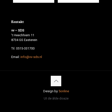
Kontakt
vv – SDS
’t Heechhiem 11
8734 GS Easterein
Til. 0515-331700
Email:
info@vv-sds.nl
Design by
5online
Ut de âlde doaze