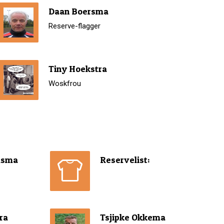
Daan Boersma
Reserve-flagger
Tiny Hoekstra
Woskfrou
lsma
Reservelist:
ra
Tsjipke Okkema