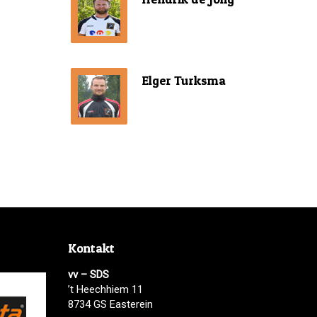
Elger Turksma
Kontakt
vv – SDS
’t Heechhiem 11
8734 GS Easterein