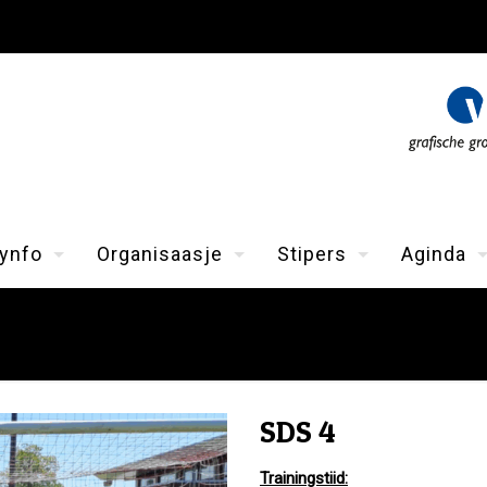
ynfo
Organisaasje
Stipers
Aginda
SDS 4
Trainingstiid: