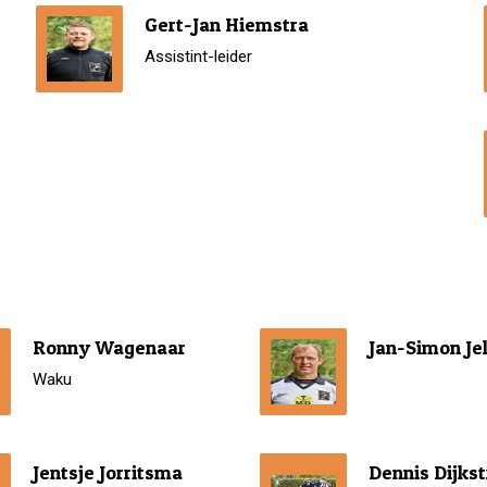
Gert-Jan Hiemstra
Assistint-leider
Ronny Wagenaar
Jan-Simon Je
Waku
Jentsje Jorritsma
Dennis Dijkst