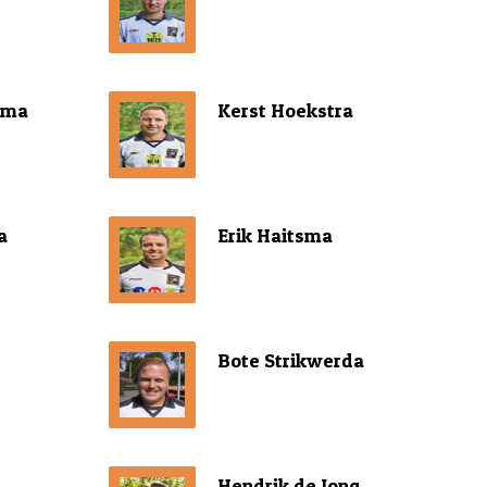
sma
Kerst Hoekstra
a
Erik Haitsma
Bote Strikwerda
Hendrik de Jong