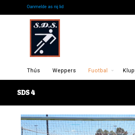
Oanmelde as nij lid
Thús
Weppers
Fuotbal
Klup
SDS 4