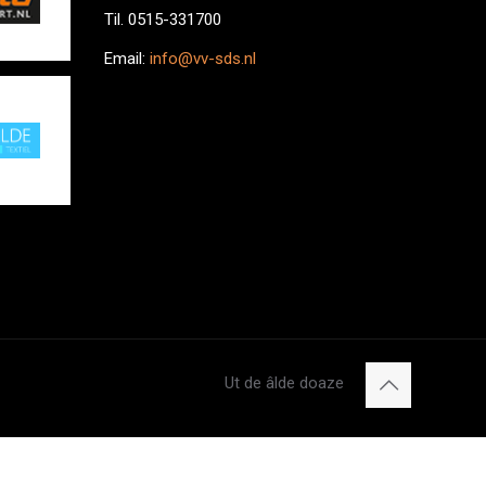
Til. 0515-331700
Email:
info@vv-sds.nl
Ut de âlde doaze