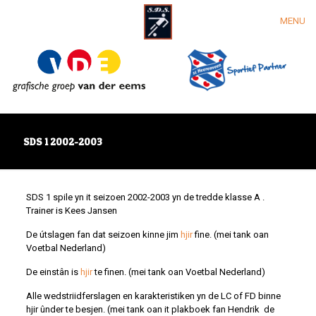
MENU
SDS 1 2002-2003
SDS 1 spile yn it seizoen 2002-2003 yn de tredde klasse A .
Trainer is Kees Jansen
De útslagen fan dat seizoen kinne jim
hjir
fine. (mei tank oan
Voetbal Nederland)
De einstân is
hjir
te finen. (mei tank oan Voetbal Nederland)
Alle wedstriidferslagen en karakteristiken yn de LC of FD binne
hjir ûnder te besjen. (mei tank oan it plakboek fan Hendrik de