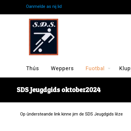
Oanmelde as nij lid
Thús
Weppers
Fuotbal
Klup
SDS Jeugdgids oktober2024
Op ûndersteande link kinne jim de SDS Jeugdgids lêze