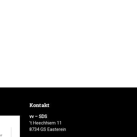
Kontakt
vv – SDS
’t Heechhiem 11
8734 GS Easterein