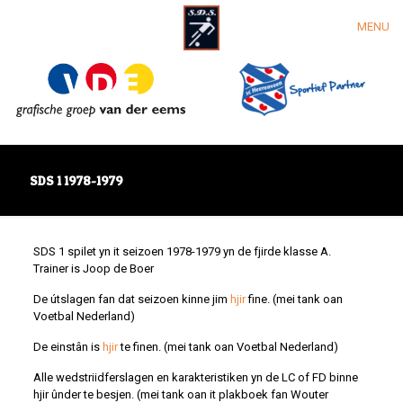
MENU
SDS 1 1978-1979
SDS 1 spilet yn it seizoen 1978-1979 yn de fjirde klasse A.
Trainer is Joop de Boer
De útslagen fan dat seizoen kinne jim
hjir
fine. (mei tank oan
Voetbal Nederland)
De einstân is
hjir
te finen. (mei tank oan Voetbal Nederland)
Alle wedstriidferslagen en karakteristiken yn de LC of FD binne
hjir ûnder te besjen. (mei tank oan it plakboek fan Wouter