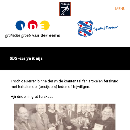
MENU
SDS-ers yn it nijs
Troch de jierren binne der yn de kranten tal fan artikelen ferskynd
mei ferhalen oer (bestjoers) leden of frijwiligers.
Hjir ûnder in grut ferskaat