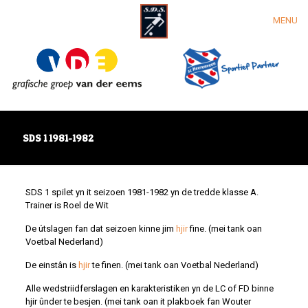
MENU
SDS 1 1981-1982
SDS 1 spilet yn it seizoen 1981-1982 yn de tredde klasse A.
Trainer is Roel de Wit
De útslagen fan dat seizoen kinne jim
hjir
fine. (mei tank oan
Voetbal Nederland)
De einstân is
hjir
te finen. (mei tank oan Voetbal Nederland)
Alle wedstriidferslagen en karakteristiken yn de LC of FD binne
hjir ûnder te besjen. (mei tank oan it plakboek fan Wouter