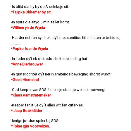
-Is bliid dat hy by de A-seleksje sit.
*Tsjipke Okkemar by sit.
-In spits die altyd 5 min. te let komt.
*Willem yn de Wynia
-Hat der net fan syn heit, dy’t meastentiids fiif minuten te betiid is,
………….
*
Popko foar de Wynia
-In lieder dy’t ek de tredde helte de lieding hat.
*Anne Bierbrouwer
-In grinsrjochter dy’t nei in smitende beweging skorst wurdt:
*Geert Hiemstraf
-Oud keeper van SDS 4 die zijn straatje wel schoonveegt:
*Klaas Kamstratemaker
-Keeper fan it 5e dy ’t alles wit fan ciiferkes.
* Jaap Boekhâlder
-Ienige joodse spiler bij SDS.
* Réne gjin Voorvelzen.