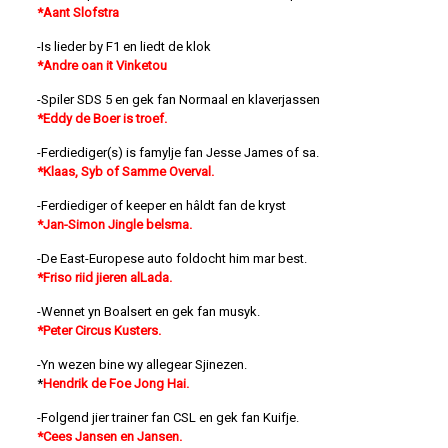
*Aant Slofstra
-Is lieder by F1 en liedt de klok
*Andre oan it Vinketou
-Spiler SDS 5 en gek fan Normaal en klaverjassen
*Eddy de Boer is troef.
-Ferdiediger(s) is famylje fan Jesse James of sa.
*Klaas, Syb of Samme Overval.
-Ferdiediger of keeper en hâldt fan de kryst
*Jan-Simon Jingle belsma.
-De East-Europese auto foldocht him mar best.
*Friso riid jieren alLada.
-Wennet yn Boalsert en gek fan musyk.
*Peter Circus Kusters.
-Yn wezen bine wy allegear Sjinezen.
*
Hendrik de Foe Jong Hai.
-Folgend jier trainer fan CSL en gek fan Kuifje.
*Cees Jansen en Jansen.