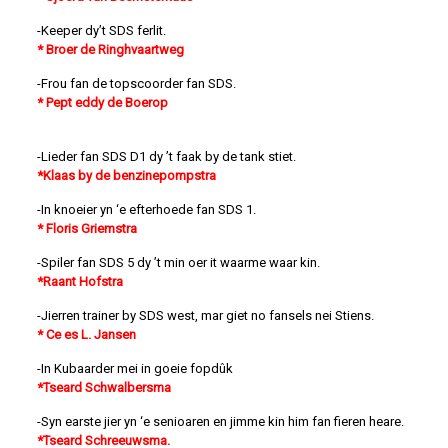
-Keeper dy’t SDS ferlit.
* Broer de Ringhvaartweg
-Frou fan de topscoorder fan SDS.
* Pept eddy de Boerop
-Lieder fan SDS D1 dy ’t faak by de tank stiet.
*Klaas by de benzinepompstra
-In knoeier yn ‘e efterhoede fan SDS 1.
* Floris Griemstra
-Spiler fan SDS 5 dy ’t min oer it waarme waar kin.
*Raant Hofstra
-Jierren trainer by SDS west, mar giet no fansels nei Stiens.
* Ce es L. Jansen
-In Kubaarder mei in goeie fopdûk
*Tseard Schwalbersma
-Syn earste jier yn ‘e senioaren en jimme kin him fan fieren heare.
*Tseard Schreeuwsma.