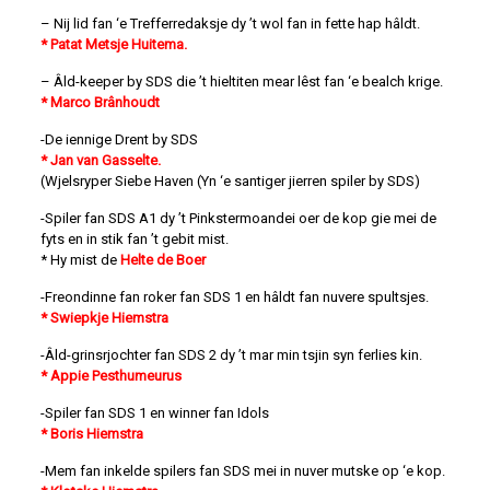
– Nij lid fan ‘e Trefferredaksje dy ’t wol fan in fette hap hâldt.
* Patat Metsje Huitema.
– Âld-keeper by SDS die ’t hieltiten mear lêst fan ‘e bealch krige.
* Marco Brânhoudt
-De iennige Drent by SDS
* Jan van Gasselte.
(Wjelsryper Siebe Haven (Yn ‘e santiger jierren spiler by SDS)
-Spiler fan SDS A1 dy ’t Pinkstermoandei oer de kop gie mei de
fyts en in stik fan ’t gebit mist.
* Hy mist de
Helte de Boer
-Freondinne fan roker fan SDS 1 en hâldt fan nuvere spultsjes.
* Swiepkje Hiemstra
-Âld-grinsrjochter fan SDS 2 dy ’t mar min tsjin syn ferlies kin.
* Appie Pesthumeurus
-Spiler fan SDS 1 en winner fan Idols
* Boris Hiemstra
-Mem fan inkelde spilers fan SDS mei in nuver mutske op ‘e kop.