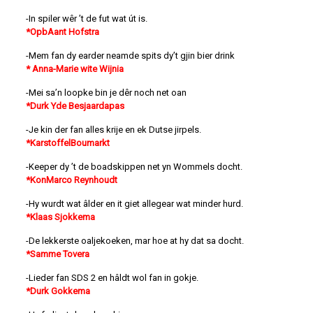
-In spiler wêr ’t de fut wat út is.
*OpbAant Hofstra
-Mem fan dy earder neamde spits dy’t gjin bier drink
* Anna-Marie wite Wijnia
-Mei sa’n loopke bin je dêr noch net oan
*Durk Yde Besjaardapas
-Je kin der fan alles krije en ek Dutse jirpels.
*KarstoffelBoumarkt
-Keeper dy ’t de boadskippen net yn Wommels docht.
*KonMarco Reynhoudt
-Hy wurdt wat âlder en it giet allegear wat minder hurd.
*Klaas Sjokkema
-De lekkerste oaljekoeken, mar hoe at hy dat sa docht.
*Samme Tovera
-Lieder fan SDS 2 en hâldt wol fan in gokje.
*Durk Gokkema