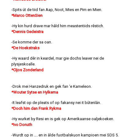
-Spits út de tiid fan Aap, Noot, Mies en Pim en Mien.
*Marco OttenSien
-Hy kin hurd drave mar hâld him meastentiids rêstich.
*Dennis Gedeistra
-Se komme der sa oan.
*De Hoekstraks
-Hy waard dêr in keardel, mar gie dochs leaver nei de
plysjeskoalle.
*CIjos Zonderland
-Drok mei Hanzedruk en gek fan ‘e Kameleon.
*Wouter Sytse en Hylkema
-It leafst op de pleats of op fakansy nei it bûtenlân.
*Doch him dan Frank Rykma
-Hy wurket by Resi en is gek op Amerikaanse oaljekoeken.
*Ivo Donuth
-Wurdt op in …. en in âlde fuotbalskuon kampioen mei SDS 5.