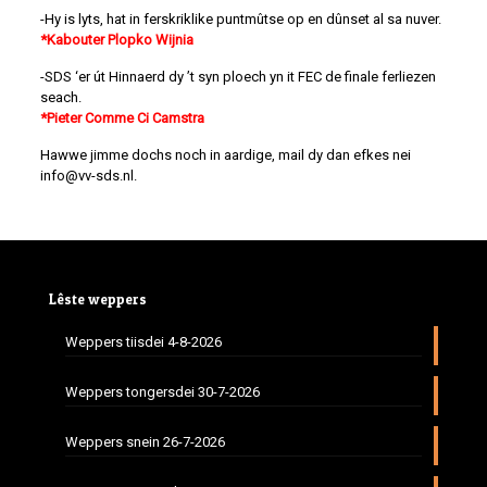
-Hy is lyts, hat in ferskriklike puntmûtse op en dûnset al sa nuver.
*Kabouter Plopko Wijnia
-SDS ‘er út Hinnaerd dy ’t syn ploech yn it FEC de finale ferliezen
seach.
*Pieter Comme Ci Camstra
Hawwe jimme dochs noch in aardige, mail dy dan efkes nei
info@vv-sds.nl.
Lêste weppers
Weppers tiisdei 4-8-2026
Weppers tongersdei 30-7-2026
Weppers snein 26-7-2026