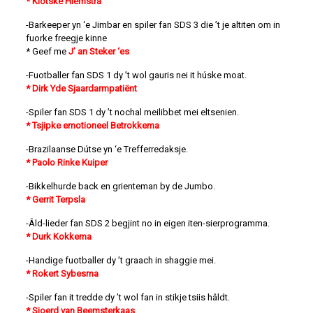
* Klotske Hiemstra
-Barkeeper yn ‘e Jimbar en spiler fan SDS 3 die ’t je altiten om in
fuorke freegje kinne
* Geef me
J’ an Steker ‘es
-Fuotballer fan SDS 1 dy ’t wol gauris nei it húske moat.
* Dirk Yde Sjaardarmpatiënt
-Spiler fan SDS 1 dy ’t nochal meilibbet mei eltsenien.
* Tsjipke emotioneel Betrokkema
-Brazilaanse Dútse yn ‘e Trefferredaksje.
* Paolo Rinke Kuiper
-Bikkelhurde back en grienteman by de Jumbo.
* Gerrit Terpsla
-Âld-lieder fan SDS 2 begjint no in eigen iten-sierprogramma.
* Durk Kokkema
-Handige fuotballer dy ’t graach in shaggie mei.
* Rokert Sybesma
-Spiler fan it tredde dy ’t wol fan in stikje tsiis hâldt.
* Sjoerd van Beemsterkaas