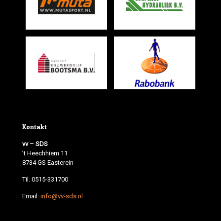
Kontakt
vv – SDS
’t Heechhiem 11
8734 GS Easterein
Til. 0515-331700
Email:
info@vv-sds.nl