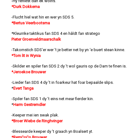
-Hy ferliest dan ek wolris.
*Durk Dokkema
-Flucht hiel wat hin en wer yn SDS 5.
*Bertus Veerbootsma
*Kleurrike taktikus fan SDS 4 en hâldt fan stratego
Pieter Groenveldmaarschalk
-Takomstich SDS’er wer ’t je better net by yn ‘e buert stean kinne.
*Tom lit in Wynia
-Skilder en spiler fan SDS 2 dy ’t wol gauris op de Dam te finen is.
*Jeroekoe Brouwer
-Lieder fan SDS 4 dy ’t in foarkeur hat foar bepaalde slips.
*
Evert Tanga
-Spiler fan SDS 1 dy ’t eins net mear fierder kin.
*
Harm Gestremdler
-Keeper mei ien swak plak.
*Broer Wiebe de Ringhvinger
-Blessearde keeper dy ’t graach yn Boalsert yt.
*RemCoCo Brouwer