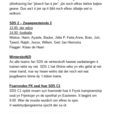
útferkiezing fan “ploech fan it jier”, jûn noch efkes lekker baljen
geane. Dus wa’t it jier op it fjild noch efkes útbalje wol is
wolkom.
SDS 2 – Zwaagwesteinde 2
13.00
: der wêze
14.00: fuotbalje
Wietse, Harm, Ayanle, Bauke, Jelte P, Feite,Anne, Bote, Jort,
Tjeerd, Ralph, Jesse, Willem, Gert Jan Hiemstra
Flagger: Klaas de Haan
le,
Bauke, Jelte P, Feite, Anne, ote,
Tjeerd, Ralph, Jesse, Willem Flagger: Klaas de Haan?
Winterskoft(2)
As alle teams fan SDS ek winterskoft hawwe oanbelangen it
trainen witte wy net. SDS 1 hat ôfrûne wike yn elts gefal al net
mear traind, mar wy heare wolris dat der noch wol wat
jeugdteams binne dy ’t bûten traine.
Foarrondes FK seal foar SDS C1
SDS C1 spilet moarn syn foarronde foar it Frysk kampioenskip
seal yn Frjentsjer yn de sporthal yn Easterein. It begjint om
9.00. Wier de muoite wurdich om efkes te sjen.
It wedstrydprogramma sjocht der sa út: