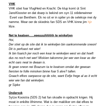
VHK
VHK stiet foar VlugHeid en Kracht. De klup komt út Sint
JansKlooster en dat doarp is bekind om syn 11 stêdenwinner
Evert van Benthem. Ek no sit er in spiler yn de seleksje mei dy
namme. Mear oer de skiednis fan SDS en VHK kinne jim
hjir
lêze.
Net te keatsen…..eeeuuuhhhhh te winkeljen
Hoi,
Der stiet op de site dat ik te winkeljen bin oankommende sneon!
Dit is perfoast net wier!
Ik bin foarich jier noch een kear te winkeljen west en dat hoeft
dus no noch net wer! Miskien takomme jier wer een kear as der
echt oars neat te dwaan is.
Ik gean sneon nei Boazum ta te keatsen omdat der gewoan
fiersten te folle minsken binne foar 5 alve? tallen.
Graach efkes oanpasse op de site, want Eefje frege al as it echt
wier wie fan dat winkeljen.
gr Sipke
Undersyk
Sytze Kooistra (SDS 2) hat fan skoalle in opdracht krigen. Hij
moat in enkête ôfnimme. Wat is der makliker om dat efkes te