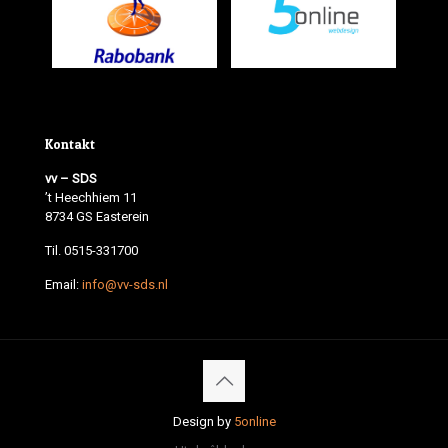
Kontakt
vv – SDS
’t Heechhiem 11
8734 GS Easterein
Til. 0515-331700
Email:
info@vv-sds.nl
Design by
5online