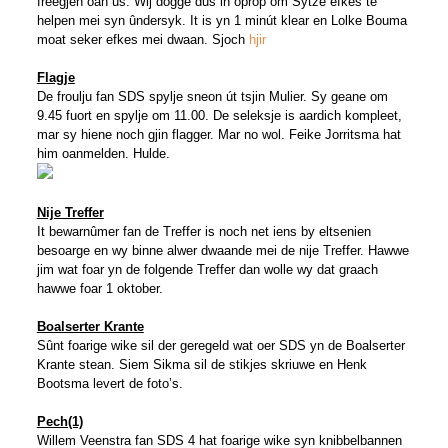
freegjen oan ús. Wij dogge dus in oprop om Sytze efkes te
helpen mei syn ûndersyk. It is yn 1 minút klear en Lolke Bouma
moat seker efkes mei dwaan. Sjoch
hjir
Flagje
De froulju fan SDS spylje sneon út tsjin Mulier. Sy geane om
9.45 fuort en spylje om 11.00. De seleksje is aardich kompleet,
mar sy hiene noch gjin flagger. Mar no wol. Feike Jorritsma hat
him oanmelden. Hulde.
Nije Treffer
It bewarnûmer fan de Treffer is noch net iens by eltsenien
besoarge en wy binne alwer dwaande mei de nije Treffer. Hawwe
jim wat foar yn de folgende Treffer dan wolle wy dat graach
hawwe foar 1 oktober.
Boalserter Krante
Sûnt foarige wike sil der geregeld wat oer SDS yn de Boalserter
Krante stean. Siem Sikma sil de stikjes skriuwe en Henk
Bootsma levert de foto’s.
Pech(1)
Willem Veenstra fan SDS 4 hat foarige wike syn knibbelbannen