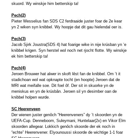
skuord. Wy winskje him betterskip ta!
Pech(2)
Pieter Wesselius fan SDS C2 ferdraaide juster foar de 2e kear
yn 2 wiken syn knibbel. Wy hoopje dat dit gau hielendal oer is.
Pech(3)
Jacob Sjirk Joustra(SDS 4) hat foarige wike in nije krúsban yn ‘e
knibbel krigen. Syn herstel wol noch net rjocht flotte. Wy winskje
ek him betterskip ta!
Pech(4)
Jeroen Brouwer hat alwer in skoft lêst fan de knibbel. Om ’t it
stadichoan wol wat opknapte tocht (en hoopte) Jeroen dat de
MRI wat meifalle soe. Dit foel ôf. Der sit in skuorke yn de
meniskus en yn de krúsbân. Jeroen sil yn desimber oan de
knibbel holpen wurde.
SC Heerenveen
Der wienen juster genôch “Heerenveners” dy ’t skoorden yn de
UEFA-Cup. Denneboom, Suleymani, Huntelaar(2x) en Vikor Elm
skoorden allegear. Lokkich genôch skoorde der ek noch in
“echte” Heerenvener. Elyounoussi skoorde de wichtige 1-1 foar