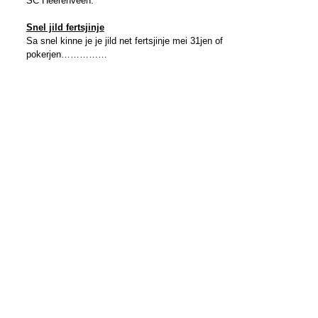
SC Heerenveen.
Snel jild fertsjinje
Sa snel kinne je je jild net fertsjinje mei 31jen of
pokerjen……………