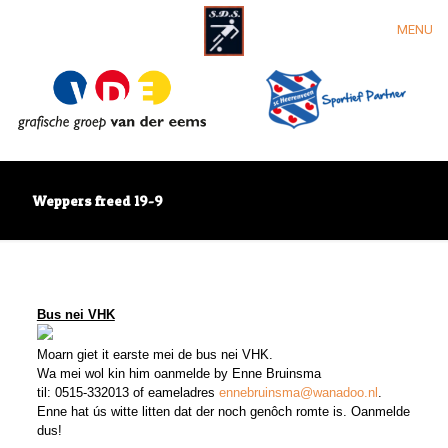
MENU
Weppers freed 19-9
Bus nei VHK
Moarn giet it earste mei de bus nei VHK.
Wa mei wol kin him oanmelde by
Enne Bruinsma
til: 0515-332013 of eameladres
ennebruinsma@wanadoo.nl
.
Enne hat ús witte litten dat der noch genôch romte is. Oanmelde
dus!