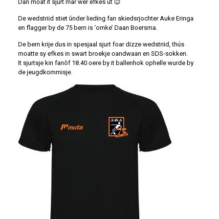
Dan moat it sjurt mar wer efkes út 😉
De wedstriid stiet ûnder lieding fan skiedsrjochter Auke Eringa
en flagger by de 75 bern is ‘omke’ Daan Boersma.
De bern krije dus in spesjaal sjurt foar dizze wedstriid, thús
moatte sy efkes in swart broekje oandwaan en SDS-sokken.
It sjurtsje kin fanôf 18.40 oere by it ballenhok ophelle wurde by
de jeugdkommisje.