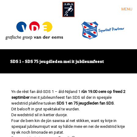
MENU
SDS 1 – SDS 75 jeugdleden mei it jubileumfeest
Yn de rêst fan âld-SDS 1 – âld-Nijland 1
rûn 19.00 oere op freed 2
septimber
mei it jubileumfeest fan SDS sil der in spesjale
wedstriid plakfine tusken
SDS 1 en 75 jeugdleden fan SDS
.
Dit belooft in grut spektakel te wurden.
De wedstriid sil in kertier duorje.
Foar de bern kin de jûn sawisa al net stikken, want sy krije in
spesjaal jubileumsjurt wat sy hâlde meie en nei de wedstriid krije
sy ek noch limonade en patat.