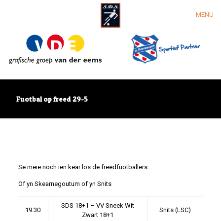
MENU
Fuotbal op freed 29-5
Se meie noch ien kear los de freedfuotballers.
Of yn Skearnegoutum of yn Snits
SDS 18+1 – VV Sneek Wit
19:30
Snits (LSC)
Zwart 18+1