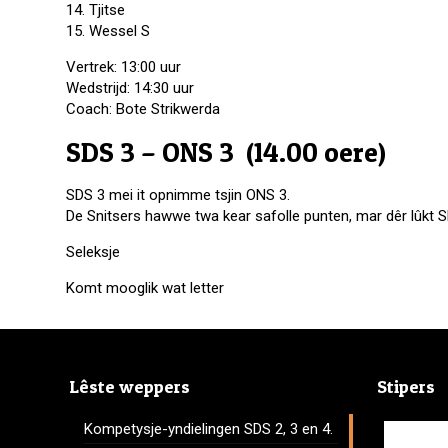
14. Tjitse
15. Wessel S
Vertrek: 13:00 uur
Wedstrijd: 14:30 uur
Coach: Bote Strikwerda
SDS 3 – ONS 3 (14.00 oere)
SDS 3 mei it opnimme tsjin ONS 3.
De Snitsers hawwe twa kear safolle punten, mar dêr lûkt S
Seleksje
Komt mooglik wat letter
Lêste weppers
Stipers
Kompetysje-yndielingen SDS 2, 3 en 4.