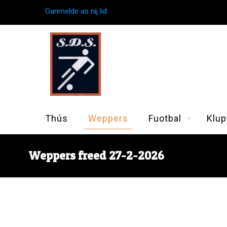
Oanmelde as nij lid
Thús
Weppers
Fuotbal
Klup
Weppers freed 27-2-2026