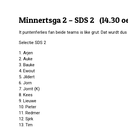
Minnertsga 2 – SDS 2 (14.30 o
It puntenferlies fan beide teams is like grut. Dat wurdt du
Selectie SDS 2
1. Arjen
2. Auke
3. Bauke
4. Ewout
5. Jildert
6. Jorn
7. Jorrit (K)
8. Kees
9. Lieuwe
10. Pieter
11. Redmer
12. Sjirk
13. Tim