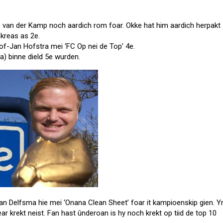
ke van der Kamp noch aardich rom foar. Okke hat him aardich herpakt
 kreas as 2e.
lof-Jan Hofstra mei ‘FC Op nei de Top’ 4e.
) binne dield 5e wurden.
an Delfsma hie mei ‘Onana Clean Sheet’ foar it kampioenskip gien. Y
ar krekt neist. Fan hast ûnderoan is hy noch krekt op tiid de top 10