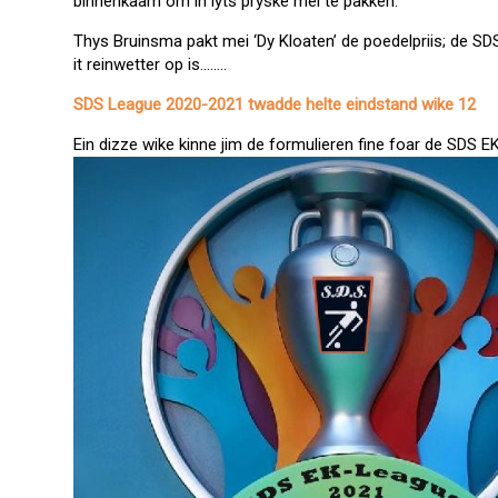
binnenkaam om in lyts pryske mei te pakken.
Thys Bruinsma pakt mei ‘Dy Kloaten’ de poedelpriis; de SDS
it reinwetter op is……..
SDS League 2020-2021 twadde helte eindstand wike 12
Ein dizze wike kinne jim de formulieren fine foar de SDS E