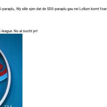
-paraplu., Wy sille sjen dat de SDS-paraplu gau nei Lollum komt foar
K-league. No al nocht yn!