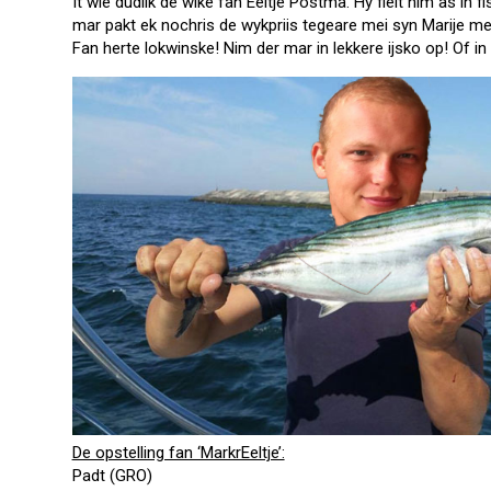
It wie dúdlik de wike fan Eeltje Postma. Hy fielt him as in f
mar pakt ek nochris de wykpriis tegeare mei syn Marije mei 
Fan herte lokwinske! Nim der mar in lekkere ijsko op! Of in 
De opstelling fan ‘MarkrEeltje’:
Padt (GRO)