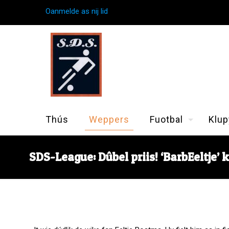
Oanmelde as nij lid
Thús
Weppers
Fuotbal
Klup
SDS-League: Dûbel priis! ‘BarbEeltje’