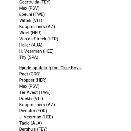
Geertruida (FEY)
Max (PSV)
Ebeuhi (TWE)
Wittek (VIT)
Koopmeiners (AZ)
Vloet (HER)
Van de Streek (UTR)
Haller (AJA)
H. Veerman (HEE)
Thy (SPA)
Hjir de opstelling fan ‘Okke Boys’:
Padt (GRO)
Pröpper (HER)
Max (PSV)
Ter Avest (TWE)
Doekhi (VIT)
Koopmeiners (AZ)
Rienstra (FOR)
J. Veerman (HEE)
Tadic (AJA)
Berghuis (FEY)