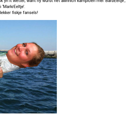
isk yn it wetter, want hy wurdt net allinnich kampioen mei ‘BarbEeltje’,
‘MarkrEeltje’.
lekker fiskje fansels!