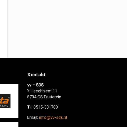
Kontakt
vv – SDS
’t Heechhiem 11
8734 GS Easterein
Til. 0515-331700
Email:
info@vv-sds.nl