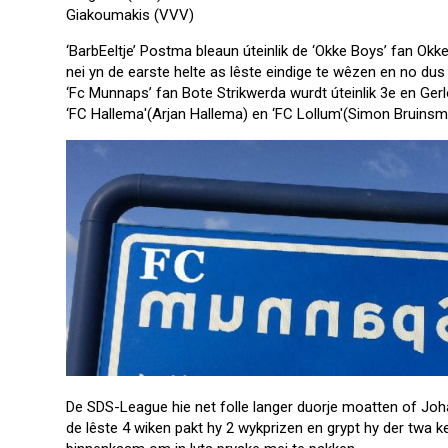
Giakoumakis (VVV)
‘BarbEeltje’ Postma bleaun úteinlik de ‘Okke Boys’ fan Ok
nei yn de earste helte as lêste eindige te wêzen en no dus
‘Fc Munnaps’ fan Bote Strikwerda wurdt úteinlik 3e en Ger
‘FC Hallema'(Arjan Hallema) en ‘FC Lollum'(Simon Bruinsma
De SDS-League hie net folle langer duorje moatten of Joh
de lêste 4 wiken pakt hy 2 wykprizen en grypt hy der twa ke