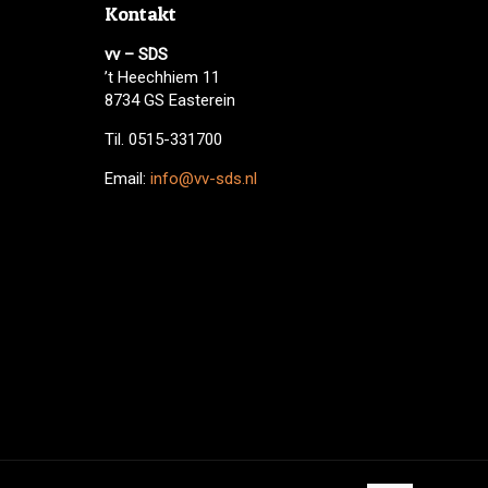
Kontakt
vv – SDS
’t Heechhiem 11
8734 GS Easterein
Til. 0515-331700
Email:
info@vv-sds.nl