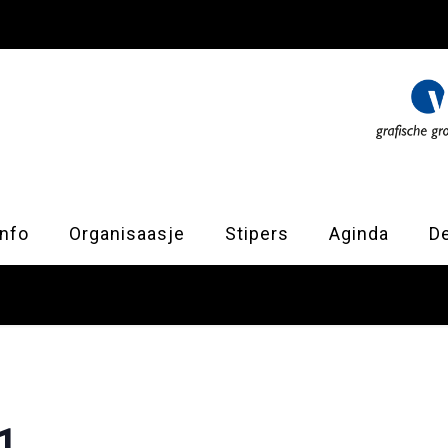
nfo
Organisaasje
Stipers
Aginda
D
1